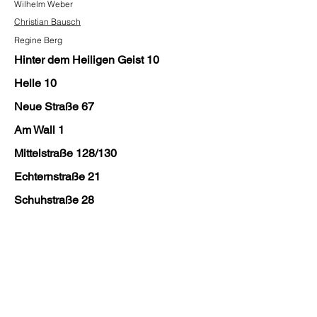
Wilhelm
Weber
Christian Bausch
Regine Berg
Hinter dem Heiligen Geist 10
Helle 10
Neue Straße 67
Am Wall 1
Mittelstraße 128/130
Echternstraße 21
Schuhstraße 28
© 2018 by Stolpersteine und Frenkel-Haus
in Lemgo e.V.
Datenschutz