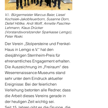
V.l.: Bürgermeister Marcus Baier, Liesel
Kochsiek-Jakobfeuerborn, Susanne Dorn,
Detlef Höltke, Andi Wolff, Annette Paschke-
Lehmann, Klaus Drücker
(Vorstandsvorsitzender Sparkasse Lemgo),
Peter Roski.
Der Verein „Stolpersteine und Frenkel-
Haus in Lemgo e.V.“ hat den
diesjährigen Sternheim-Preis für
ehrenamtliches Engagement erhalten.
Die Auszeichnung im „Freiraum“ des
Weserrenaissance-Museums stand
sehr unter dem Eindruck aktueller
Ereignisse: Bei der feierlichen
Verleihung betonten alle Redner, dass
die Arbeit dieses Vereins gerade in
der heutigen Zeit wichtig sei.
Seit 15 Jahren gibt es die Gruppe, die